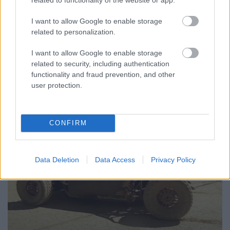
Kívül tágasabb
•
2021. augusztus 08.
0
I want to allow Google to enable storage
related to personalization.
Orlandóban nyílik meg a Disney új, Star Wars-
tematikájú szállodája, ahol egy családi tartózkodás
I want to allow Google to enable storage
6000 dollárba kerül. Csak az összehasonlítás ...
related to security, including authentication
functionality and fraud prevention, and other
user protection.
CONFIRM
Data Deletion
Data Access
Privacy Policy