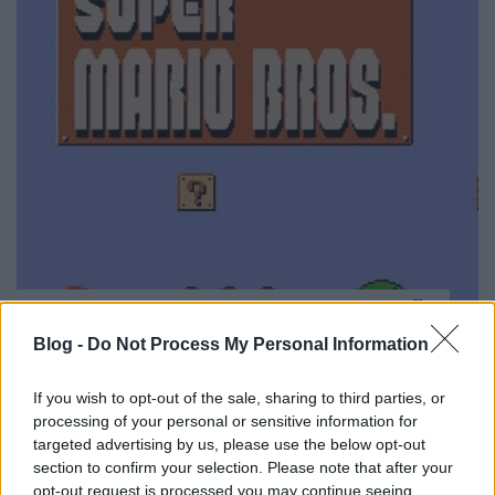
Egy Super Mario Bros minden idők
legdrágább játéka
Blog -
Do Not Process My Personal Information
Kívül tágasabb
•
2021. augusztus 10.
0
If you wish to opt-out of the sale, sharing to third parties, or
processing of your personal or sensitive information for
Nem kevesebb, mint 2 millió dollárt (ez ugye 600
targeted advertising by us, please use the below opt-out
millió forint) adtak egy 1985-ös bontatlan Super
section to confirm your selection. Please note that after your
Mario Bros videójátékért, ami ezzel minden idők ...
opt-out request is processed you may continue seeing