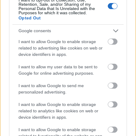
A Solaris a milliárdos orosz oligarcha (pardon:
Retention, Sale, and/or Sharing of my
Personal Data that Is Unrelated with the
üzletember) legújabb játékszere, csekély 610 millió
Purposes for which it was collected.
dollárért. A hajó a hírek szerint a világ ...
Opted Out
Google consents
I want to allow Google to enable storage
related to advertising like cookies on web or
device identifiers in apps.
I want to allow my user data to be sent to
Google for online advertising purposes.
I want to allow Google to send me
personalized advertising.
I want to allow Google to enable storage
related to analytics like cookies on web or
device identifiers in apps.
Hiperdrága lesz a Disney Star Wars-
I want to allow Google to enable storage
szállodája
related to functionality of the website or app.