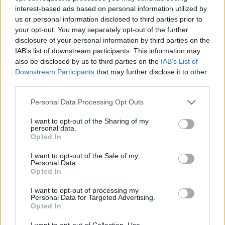
interest-based ads based on personal information utilized by
us or personal information disclosed to third parties prior to
your opt-out. You may separately opt-out of the further
disclosure of your personal information by third parties on the
IAB’s list of downstream participants. This information may
also be disclosed by us to third parties on the
IAB’s List of
Downstream Participants
that may further disclose it to other
third parties.
Please note that this website/app uses one or more Google
Personal Data Processing Opt Outs
services and may gather and store information including but
not limited to your visit or usage behaviour. You may click to
I want to opt-out of the Sharing of my
personal data.
grant or deny consent to Google and its third-party tags to
Opted In
use your data for below specified purposes in below Google
consent section.
I want to opt-out of the Sale of my
Personal Data.
Abramovics 610 millió dolláros
Opted In
szuperjachtja
I want to opt-out of processing my
Personal Data for Targeted Advertising.
Kívül tágasabb
•
2021. augusztus 09.
0
Opted In
I want to opt-out of Collection, Use,