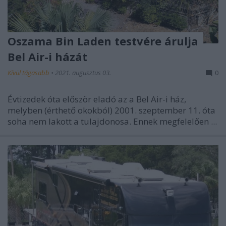
Oszama Bin Laden testvére árulja
Bel Air-i házát
Kívül tágasabb
•
2021. augusztus 03.
0
Évtizedek óta először eladó az a Bel Air-i ház,
melyben (érthető okokból) 2001. szeptember 11. óta
soha nem lakott a tulajdonosa. Ennek megfelelően ...